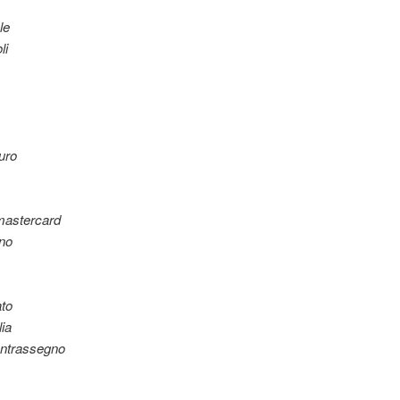
le
li
uro
mastercard
no
ato
lia
ontrassegno