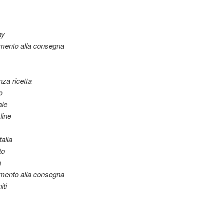
ay
mento alla consegna
za ricetta
o
ale
line
talia
to
m
mento alla consegna
iti