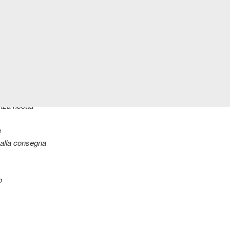
 reato
za ricetta
e
alla consegna
o