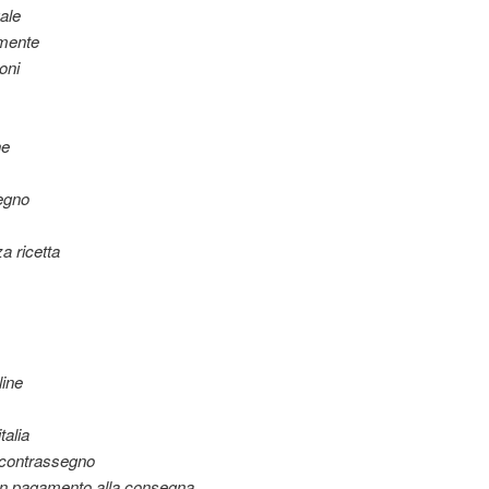
ale
lmente
oni
ne
egno
a ricetta
line
talia
 contrassegno
on pagamento alla consegna