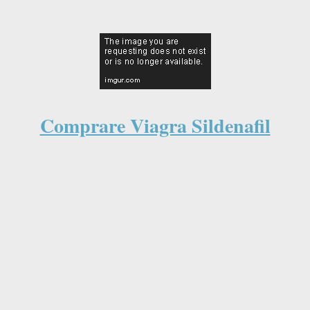
creato gratuitamente con
SitoWebFaiDate.it
. Vuoi anche tu un tuo sito web?
Comprare Viagra Sildenafil
 senza ricetta
iete nel posto giusto. Vi offriamo la possibilità di acquistare Viagra (S